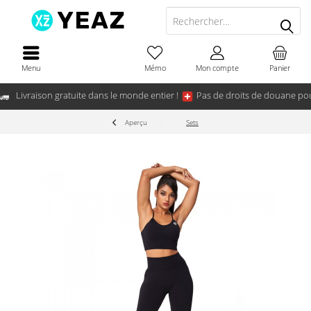
Menu
Mémo
Mon compte
Panier
Livraison gratuite dans le monde entier !
Pas de droits de douane pou
Aperçu
Sets