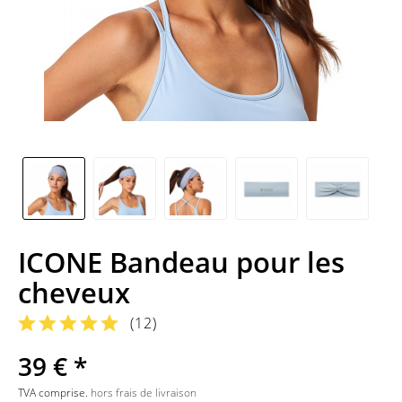
ICONE Bandeau pour les
cheveux
(
12
)
39 € *
TVA comprise.
hors frais de livraison