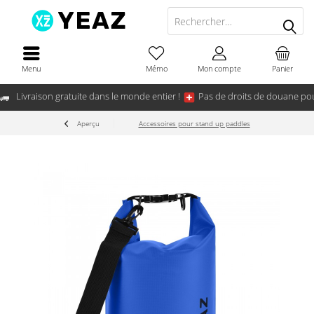
Menu
Mémo
Mon compte
Panier
Livraison gratuite dans le monde entier !
Pas de droits de douane pou
Aperçu
Accessoires pour stand up paddles