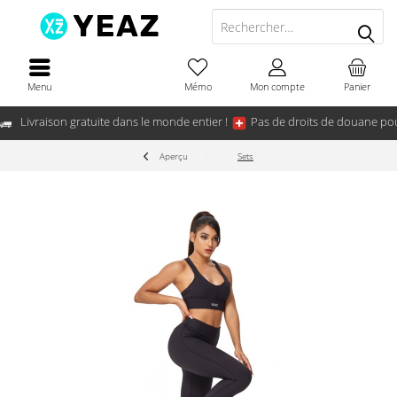
Menu
Mémo
Mon compte
Panier
Livraison gratuite dans le monde entier !
Pas de droits de douane pou
Aperçu
Sets