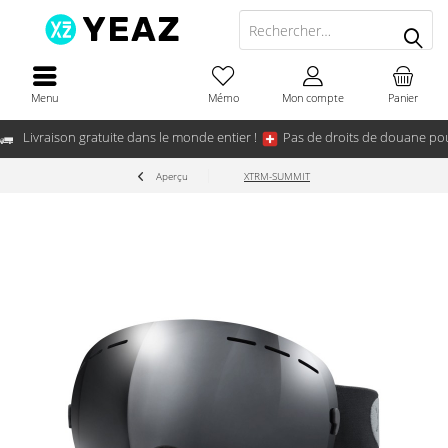
Menu
Mémo
Mon compte
Panier
Livraison gratuite dans le monde entier !
Pas de droits de douane pou
Aperçu
XTRM-SUMMIT