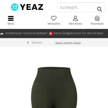
Menü
Merkzettel
Mein Konto
Warenkorb
Kostenloser Versand weltweit!
Keine Zollgebühren für die Schweiz
Übersicht
Hosen, Leggings, Skorts