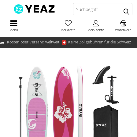
Menü
Merkzettel
Mein Konto
Warenkorb
Kostenloser Versand weltweit!
Keine Zollgebühren für die Schweiz