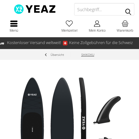
Menü
Merkzettel
Mein Konto
Warenkorb
Kostenloser Versand weltweit!
Keine Zollgebühren für die Schweiz
Übersicht
SHIKOKU