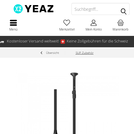
Menü
Merkzettel
Mein Konto
Warenkorb
Kostenloser Versand weltweit!
Keine Zollgebühren für die Schweiz
Übersicht
SUP Zubehör