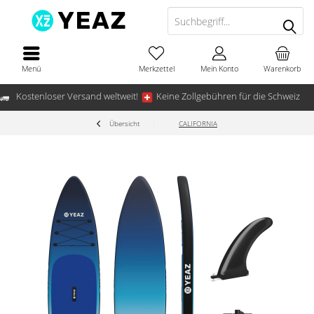
Menü
Merkzettel
Mein Konto
Warenkorb
Kostenloser Versand weltweit!
Keine Zollgebühren für die Schweiz
Übersicht
CALIFORNIA