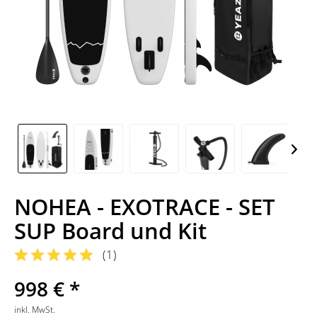
NOHEA - EXOTRACE - SET
SUP Board und Kit
(
1
)
998 € *
inkl. MwSt.