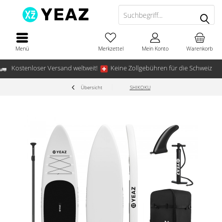
Menü
Merkzettel
Mein Konto
Warenkorb
Kostenloser Versand weltweit!
Keine Zollgebühren für die Schweiz
Übersicht
SHIKOKU