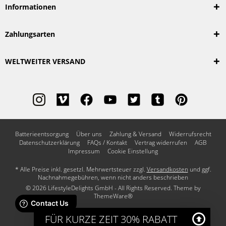
Informationen
Zahlungsarten
WELTWEITER VERSAND
Batterieentsorgung
Über uns
Zahlung & Versand
Widerrufsrecht
Datenschutzerklärung
FAQs / Kontakt
Vertrag widerrufen
AGB
Impressum
Cookie Einstellung
* Alle Preise inkl. gesetzl. Mehrwertsteuer zzgl.
Versandkosten
und ggf.
Nachnahmegebühren, wenn nicht anders beschrieben
© 2026 LifestyleDelights GmbH - All Rights Reserved. Theme by
ThemeWare®
FÜR KURZE ZEIT 30% RABATT