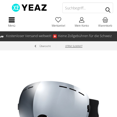
Menü
Merkzettel
Mein Konto
Warenkorb
Kostenloser Versand weltweit!
Keine Zollgebühren für die Schweiz
Übersicht
XTRM SUMMIT