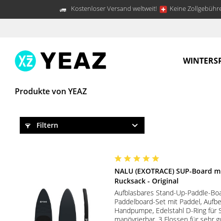
Kostenloser Versand weltweit!
Keine Zollgebühre
WINTERS
Produkte von YEAZ
Filtern
NALU (EXOTRACE) SUP-Board mi
Rucksack - Original
Aufblasbares Stand-Up-Paddle-Boa
Paddelboard-Set mit Paddel, Auf
Handpumpe, Edelstahl D-Ring für S
manövrierbar, 3 Flossen für sehr g