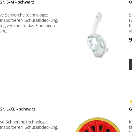
r. S-M - schwarz
O
ve Schnorcheltechnologie:
S
ransportieren, Schutzabdeckung,
F
ring verhindern das Eindringen
K
m,...
v
9
r. L-XL - schwarz
G
ive Schnorcheltechnologie:
K
ransportieren, Schutzabdeckung,
f