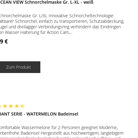
CEAN VIEW Schnorchelmaske Gr. L-XL - weiß
chnorchelmaske Gr. L/XL Innovative Schnorcheltechnologie:
altbarer Schnorchel, einfach zu transportieren, Schutzabdeckung,
ugel und dreilagiger Verbindungsring verhindern das Eindringen
on Wasser Halterung für Action Cam,...
9 €
Zum Produkt
IANT SERIE - WATERMELON Badeinsel
omfortable Wassermelone für 2 Personen geeignet Moderne,
arbenfrohe Badeinsel Hergestellt aus hochwertigem, langlebigem