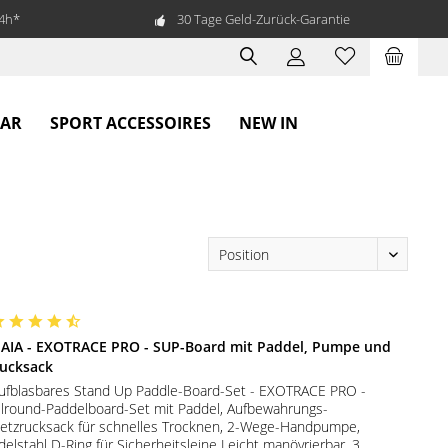
24h*
30 Tage Geld-Zurück-Garantie
EAR
SPORT ACCESSOIRES
NEW IN
AIA - EXOTRACE PRO - SUP-Board mit Paddel, Pumpe und
ucksack
ufblasbares Stand Up Paddle-Board-Set - EXOTRACE PRO -
llround-Paddelboard-Set mit Paddel, Aufbewahrungs-
etzrucksack für schnelles Trocknen, 2-Wege-Handpumpe,
delstahl D-Ring für Sicherheitsleine Leicht manövrierbar, 3