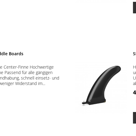
ddle Boards
S
ge Center-Finne Hochwertige
H
e Passend für alle gängigen
u
ndhabung, schnell einsetz- und
U
eniger Widerstand im...
a
4