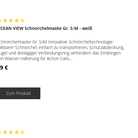
CEAN VIEW Schnorchelmaske Gr. S-M - weiß
chnorchelmaske Gr. S/M Innovative Schnorcheltechnologie:
altbarer Schnorchel, einfach zu transportieren, Schutzabdeckung,
ugel und dreilagiger Verbindungsring verhindern das Eindringen
on Wasser Halterung für Action Cam,...
9 €
Zum Produkt