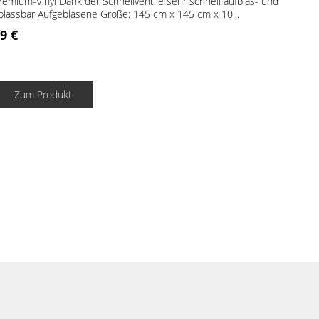
remium-Vinyl Dank der Schnellventile sehr schnell aufblas- und
blassbar Aufgeblasene Größe: 145 cm x 145 cm x 10...
9 €
Zum Produkt