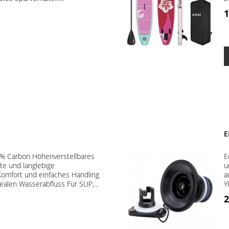
F
1
E
0% Carbon Höhenverstellbares
E
te und langlebige
u
omfort und einfaches Handling
a
ealen Wasserabfluss Für SUP,...
Y
2