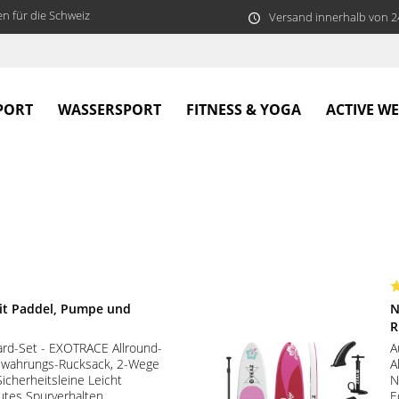
n für die Schweiz
Versand innerhalb von 
PORT
WASSERSPORT
FITNESS & YOGA
ACTIVE W
t Paddel, Pumpe und
N
R
rd-Set - EXOTRACE Allround-
A
bewahrungs-Rucksack, 2-Wege
A
icherheitsleine Leicht
N
utes Spurverhalten...
E