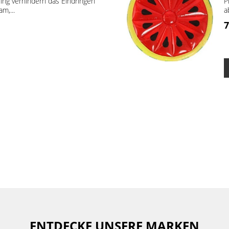
ring verhindern das Eindringen
P
m,...
a
7
ENTDECKE UNSERE MARKEN