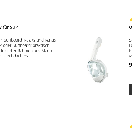
y für SUP
O
P, Surfboard, Kajaks und Kanus
S
P oder Surfboard: praktisch,
F
 eloxierter Rahmen aus Marine-
K
 Durchdachtes...
v
9