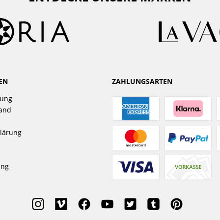
EN
ZAHLUNGSARTEN
gung
sand
lärung
ung