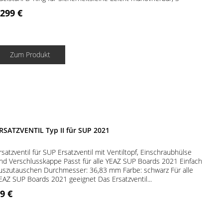
lossen für...
299 €
Zum Produkt
RSATZVENTIL Typ II für SUP 2021
rsatzventil für SUP Ersatzventil mit Ventiltopf, Einschraubhülse
nd Verschlusskappe Passt für alle YEAZ SUP Boards 2021 Einfach
uszutauschen Durchmesser: 36,83 mm Farbe: schwarz Für alle
EAZ SUP Boards 2021 geeignet Das Ersatzventil...
9 €